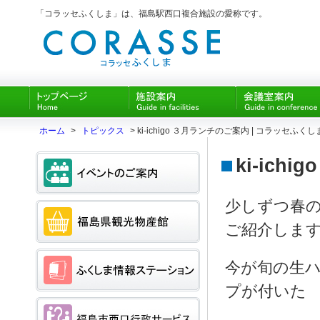
「コラッセふくしま」は、福島駅西口複合施設の愛称です。
ホーム
>
トピックス
> ki-ichigo ３月ランチのご案内 | コラッセふくし
ki-ich
少しずつ春
ご紹介しま
今が旬の生
プが付いた