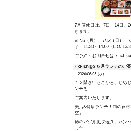
7月店休日は、7日、14日、2
きます。
※7/6（月）、7/12（日）
了 11:30～14:00（L.O. 13:
ご予約・お問合せは ki-ichi
ki-ichigo ６月ランチのご
2026/06/03 (水)
１２階きいちごから、じめじ
ンチを
ご案内いたします。
美活&健康ランチ！旬の食材
空」
鰆のバジル風味焼き、ハン
った