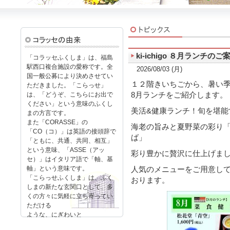
ki-ichigo ８月ランチのご
「コラッセふくしま」は、福島
駅西口複合施設の愛称です。全
2026/08/03 (月)
国一般公募により決めさせてい
１２階きいちごから、暑い
ただきました。「こらっせ」
は、「どうぞ、こちらにお出で
8月ランチをご紹介します。
ください」という意味のふくし
美活&健康ランチ！旬を堪能
まの方言です。
また「CORASSE」の
海老の旨みと夏野菜の彩り
「CO（コ）」は英語の接頭辞で
ば」
「ともに、共通、共同、相互」
という意味、「ASSE（アッ
彩り豊かに贅沢に仕上げま
セ）」はイタリア語で「軸、基
軸」という意味です。
人気のメニューをご用意し
「こらっせふくしま」は、ふく
おります。
しまの新たな玄関口として、多
くの方々に気軽に立ち寄ってい
ただける
ような、にぎわいと
産業振興の新拠点