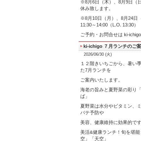
※8月6日（木）、8月9日
休み致します。
※8月10日（月）、8月2
11:30～14:00（L.O. 13:30）
ご予約・お問合せは ki-ichi
ki-ichigo ７月ランチのご
2026/06/30 (火)
１２階きいちごから、暑い
た7月ランチを
ご案内いたします。
海老の旨みと夏野菜の彩り
ば」
夏野菜は水分やビタミン、
バテ予防や
美容、健康維持に効果的で
美活&健康ランチ！旬を堪能
空」「天空」